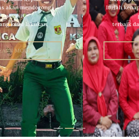
Itulah kenapa kami mendatangkan
guru-guru
terbaik dari berbagai penjuru.
Previous
Nex
LEARN MORE